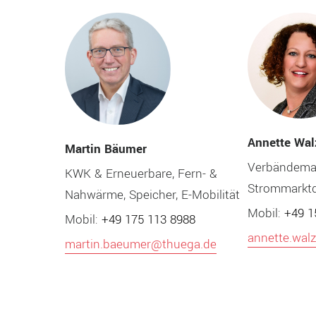
Annette Wal
Martin Bäumer
Verbändema
KWK & Erneuerbare, Fern- &
Strommarkt
Nahwärme, Speicher, E-Mobilität
Mobil:
+49 1
Mobil:
+49 175 113 8988
annette.wal
martin.baeumer@thuega.de