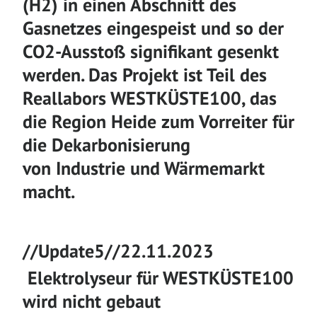
(H
2
) in einen Abschnitt des
Gasnetzes eingespeist und
so
der
CO
2
-Aus
s
toß signifikant gesenkt
werden. Das Projekt ist Teil des
Reallabors
WESTKÜSTE100, das
die Region Heide zum Vorreiter für
die Dekarbonisierung
von
Industrie und Wärmemarkt
macht.
//Update5//22.11.2023
Elektrolyseur für WESTKÜSTE100
wird nicht gebaut