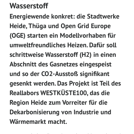
Wasserstoff
Energiewende konkret: die Stadtwerke
Heide, Thüga und Open
Grid
Europe
(OGE) starten ein Modellvorhaben für
umweltfreundliches Heizen. Dafür
soll
schrittweise Wasserstoff (H
2
) in einen
Abschnitt des Gasnetzes eingespeist
und
so
der CO
2
-Aus
s
toß signifikant
gesenkt werden. Das Projekt ist Teil des
Reallabors
WESTKÜSTE100, das die
Region Heide zum Vorreiter für die
Dekarbonisierung von
Industrie und
Wärmemarkt macht.