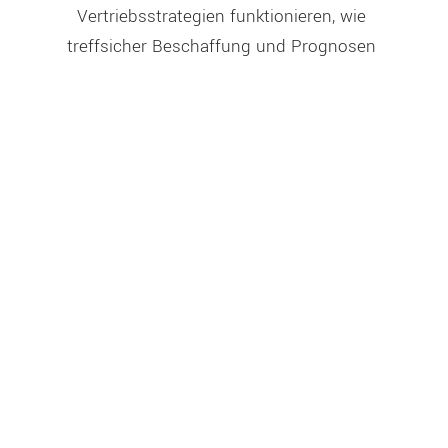
Vertriebsstrategien funktionieren, wie 
treffsicher Beschaffung und Prognosen 
werden und wie effizient Prozesse laufen. Mit 
dem DataHub bietet Syneco ab 
WEITERLESEN