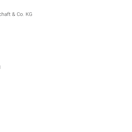
chaft & Co. KG
H