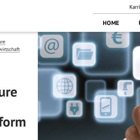
Karr
HOME
ure
irtschaft
ure
form