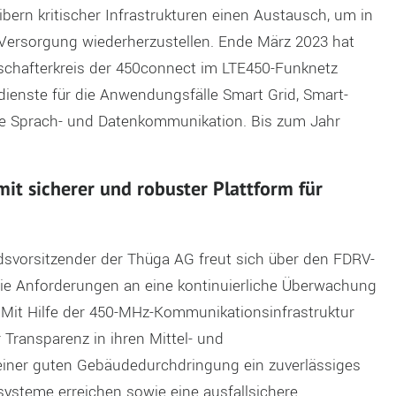
bern kritischer Infrastrukturen einen Austausch, um in
e Versorgung wiederherzustellen. Ende März 2023 hat
schafterkreis der 450connect im LTE450-Funknetz
ienste für die Anwendungsfälle Smart Grid, Smart-
le Sprach- und Datenkommunikation. Bis zum Jahr
mit sicherer und robuster Plattform für
ndsvorsitzender der Thüga AG freut sich über den FDRV-
die Anforderungen an eine kontinuierliche Überwachung
 Mit Hilfe der 450-MHz-Kommunikationsinfrastruktur
Transparenz in ihren Mittel- und
iner guten Gebäudedurchdringung ein zuverlässiges
ysteme erreichen sowie eine ausfallsichere