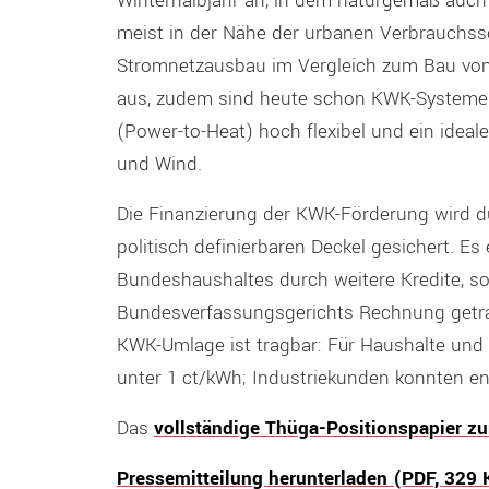
Winterhalbjahr an, in dem naturgemäß auc
meist in der Nähe der urbanen Verbrauchssc
Stromnetzausbau im Vergleich zum Bau von 
aus, zudem sind heute schon KWK-Systeme
(Power-to-Heat) hoch flexibel und ein ide
und Wind.
Die Finanzierung der KWK-Förderung wird d
politisch definierbaren Deckel gesichert. Es
Bundeshaushaltes durch weitere Kredite, s
Bundesverfassungsgerichts Rechnung getra
KWK-Umlage ist tragbar: Für Haushalte und
unter 1 ct/kWh; Industriekunden konnten 
Das
vollständige Thüga-Positionspapier z
Pressemitteilung herunterladen (PDF, 329 