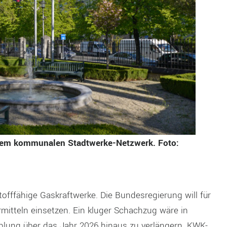
ßtem kommunalen Stadtwerke-Netzwerk. Foto:
offfähige Gaskraftwerke. Die Bundesregierung will für
mitteln einsetzen. Ein kluger Schachzug wäre in
ung über das Jahr 2026 hinaus zu verlängern. KWK-