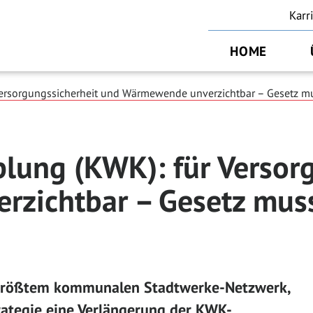
Karr
HOME
ersorgungssicherheit und Wärmewende unverzichtbar – Gesetz mus
lung (KWK): für Versorg
ichtbar – Gesetz muss 
 größtem kommunalen Stadtwerke-Netzwerk,
rategie eine Verlängerung der KWK-