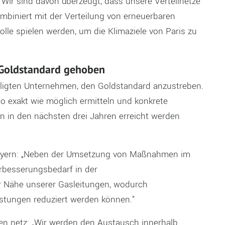
.
Wir sind davon überzeugt, dass unsere Verteilnetze
iniert mit der Verteilung von erneuerbaren
lle spielen werden, um die Klimaziele von Paris zu
 Goldstandard gehoben
ligten
Unternehmen
, d
en Goldstandard anzustreben.
so
exakt wie
möglich
ermittel
n
und
konkrete
n
in den nächsten drei
J
ahren
erreicht werden
yern
:
„
Neben der Umsetzung von
Maßnahmen
im
rbesserungsbedarf in der
er Nähe unserer Gasleitungen
, wodurch
stungen reduziert werden können
.
”
en
netz
:
„
Wir werden den Austausch
innerhalb