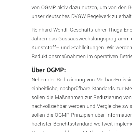
von
OGMP aktiv dazu nutzen
,
um von den Be
unser deutsches DVGW Regelwerk zu erhal
Reinhard
Wendl
,
G
eschäftsführer
Thüga
Ene
Jahren
das Gussauswech
sl
ung
s
programm
Kunststoff
–
und Stahlleitung
en
. Wir werde
Reduktionsma
ß
nahmen im operativen Betr
Über OGMP
:
Neben der Reduzierung von Methan
-E
missi
einheitliche, nachprüfbare
Standards
zur M
sollen
die
M
aßnahmen zur Reduzierung vo
nachvollziehbar
werden
und
V
ergleiche
zwi
sollen die OGMP-Prinzipien über Informa
höchster Bericht
s
standard weltweit impleme