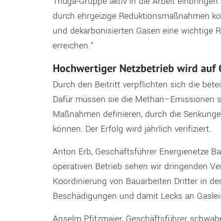
Thüga-Gruppe
aktiv
in die Arbeit einbringen
durch ehrgeizige Reduktionsmaßnahmen komb
und
dekarbonisierten
Gasen eine wichtige Ro
erreichen
.“
Hochwertiger Netzbetrieb wird auf
Durch den
Beitritt
verpflichten sich
die betei
Dafür
müssen
sie
die
M
ethan
–
E
missionen
Maßnahmen definier
en
,
durch die
Senkunge
können
.
D
er Erfolg wird jährlich
verifiziert
.
Anton
Erb
,
Geschäftsführer
Energienetze Ba
operativen Betrieb
sehen
wir
dringenden Ve
Koordinierung
von
Bau
ar
beiten D
r
itter in d
Beschädigungen und damit Lecks an Gaslei
Anselm
Pfitzmaier
,
Geschäftsführer
schwab