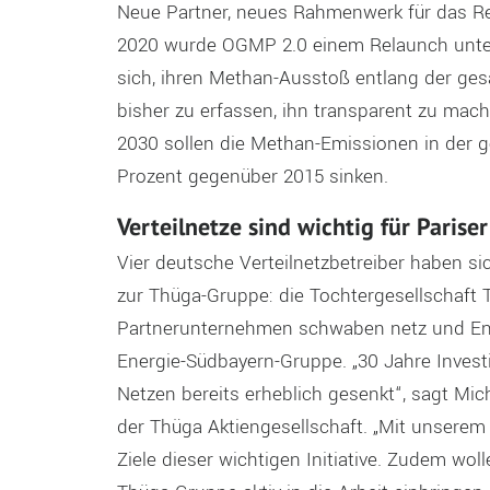
Neue
Partner
, neues Rahmenwerk für das R
2020
wurde OGMP
2.0
einem Relaunch unte
sich,
ihren Methan
-A
usstoß
entlang der ge
bisher zu erfassen
, ihn transparent zu mac
2
030
sollen
die Methan-Emissionen in der g
Prozent
gegenüber 2015
sinken
.
Verteilnetze
sind
wichtig für Parise
Vier deutsche Verteilnetzbetreiber haben 
zur
Thüga-Gruppe:
die
T
ochtergesellschaft 
Partnerunter
n
ehmen
s
chwaben
netz
und En
Energie-Südbayern-Gruppe
.
„30 Jahre Inves
Netzen
bereits
erheblich gesenkt
“, sagt
Mic
der
Thüga
Aktiengesellschaft
.
„
Mit unserem
Ziele dieser wichtigen Initiative. Zudem wol