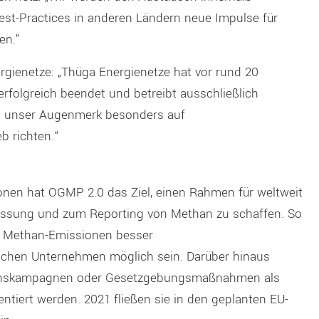
st-Practices in anderen Ländern neue Impulse für
ten
.
”
rgienetze
:
„
Thüga
E
nergienetze hat vor
rund 20
erfolgreich
beendet und betreibt ausschließlich
n uns
er
Augenmerk besonders auf
ieb
richten.
“
onen hat
OGMP
2.0
das Ziel
,
einen Rahmen für
weltweit
essung
und
zum
Reporting
von Methan
zu schaffen
.
So
n
M
ethan
-E
mis
sionen
besser
schen Unternehmen
möglich sein
.
Darüber hinaus
tionskampagnen oder Gesetzgebungsmaßnahmen als
ntiert werden.
2021 fließen sie in den geplanten EU-