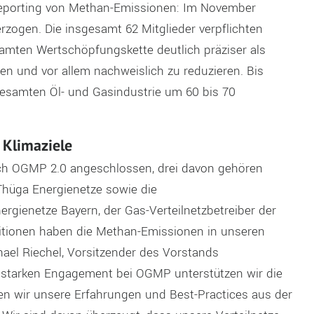
eporting von Methan
-E
missionen: Im November
rzogen.
Die insgesamt 62 Mitglieder
verpflichten
samten Wertschöpfungskette
deutlich präziser als
hen
und
vor allem
nachwei
sl
ich
zu reduzieren
.
B
is
esamten Öl- und Gasindustrie
u
m 60 bis 70
r Klimaziele
sich OGMP 2.0 angeschlossen,
drei davon
gehören
Thüga Energienetze sowie die
ergienetze Bayern
,
der Gas-Verteilnetzbetreiber der
titionen haben die Methan
-E
missionen in unseren
hael
Riechel
, Vorsitzender des Vorstands
 starken Engagement
bei
OGMP unterstützen wir die
len wir
unsere Erfahrungen und
Best-Practices
aus
der