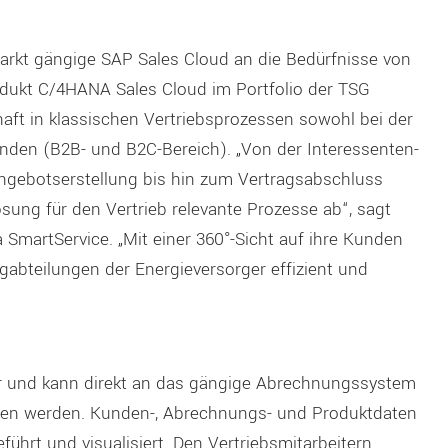
arkt gängige SAP Sales Cloud an die Bedürfnisse von
dukt C/4HANA Sales Cloud im Portfolio der TSG
aft in klassischen Vertriebsprozessen sowohl bei der
nden (B2B- und B2C-Bereich). „Von der Interessenten-
ngebotserstellung bis hin zum Vertragsabschluss
sung für den Vertrieb relevante Prozesse ab“, sagt
SmartService. „Mit einer 360°-Sicht auf ihre Kunden
ngabteilungen der Energieversorger effizient und
er und kann direkt an das gängige Abrechnungssystem
nden werden. Kunden-, Abrechnungs- und Produktdaten
rt und visualisiert. Den Vertriebsmitarbeitern