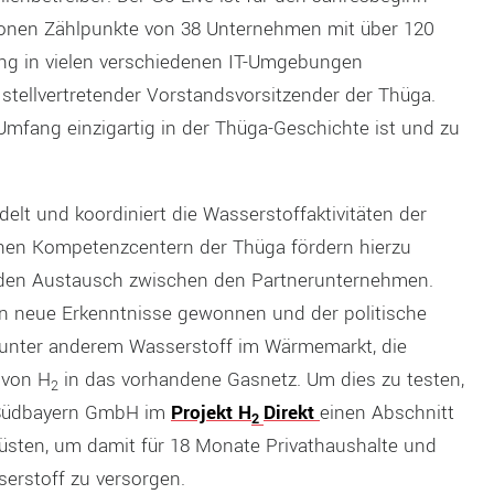
lionen Zählpunkte von 38 Unternehmen mit über 120
lang in vielen verschiedenen IT-Umgebungen
stellvertretender Vorstandsvorsitzender der Thüga.
Umfang einzigartig in der Thüga-Geschichte ist und zu
elt und koordiniert die Wasserstoffaktivitäten der
nen Kompetenzcentern der Thüga fördern hierzu
en Austausch zwischen den Partnerunternehmen.
ten neue Erkenntnisse gewonnen und der politische
en unter anderem Wasserstoff im Wärmemarkt, die
 von H
in das vorhandene Gasnetz. Um dies zu testen,
2
 Südbayern GmbH im
Projekt H
Direkt
einen Abschnitt
2
üsten, um damit für 18 Monate Privathaushalte und
erstoff zu versorgen.