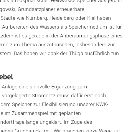
d als atmosphärischer Heißwasserspeicher ausgeführt.
dzgowski, Grundsatzplaner erneuerbare
tädte wie Nürnberg, Heidelberg oder Kiel haben
 Aufbereiten des Wassers als Speichermedium ist für
otzdem ist es gerade in der Anberaumungsphase eines
anderen zum Thema auszutauschen, insbesondere zur
tem. Das haben wir dank der Thüga ausführlich tun
Hebel
t-Anlage eine sinnvolle Ergänzung zum
 vorgelagerte Stromnetz muss dafür erst noch
 dem Speicher zur Flexibilisierung unserer KWK-
ise im Zusammenspiel mit geplanten
dortfrage lange ungeklärt. Im Zuge des
egenes Grundstück frei. „Wir brauchen kurze Wege zur