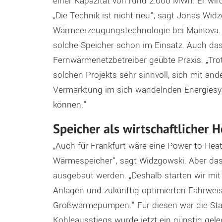
einer Kapazität von rund 2.000 MWh. Er wir
„Die Technik ist nicht neu“, sagt Jonas Wi
Wärmeerzeugungstechnologie bei Mainova. S
solche Speicher schon im Einsatz. Auch das
Fernwärmenetzbetreiber geübte Praxis. „Tr
solchen Projekts sehr sinnvoll, sich mit 
Vermarktung im sich wandelnden Energiesys
können.“
Speicher als wirtschaftlicher 
„Auch für Frankfurt wäre eine Power-to-Hea
Wärmespeicher“, sagt Widzgowski. Aber das
ausgebaut werden. „Deshalb starten wir mit
Anlagen und zukünftig optimierten Fahrwe
Großwärmepumpen.“ Für diesen war die Stan
Kohleausstiegs wurde jetzt ein günstig gel