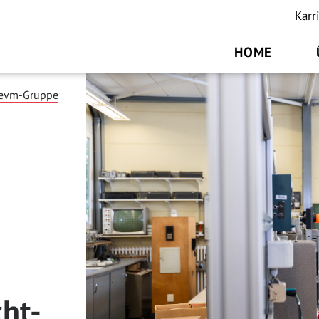
Karr
HOME
 evm-Gruppe
cht-