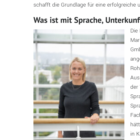
schafft die Grundlage für eine erfolgreiche
Was ist mit Sprache, Unterkunf
Die 
Mar
Gmb
ang
Roh
Aus
der
Spr
Spr
Fach
hät
in 