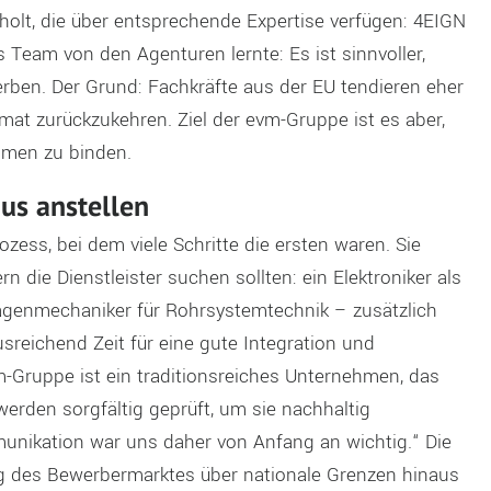
holt, die über entsprechende Expertise verfügen: 4EIGN
s Team von den Agenturen lernte: Es ist sinnvoller,
rben. Der Grund: Fachkräfte aus der EU tendieren eher
imat zurückzukehren. Ziel der evm-Gruppe ist es aber,
hmen zu binden.
us anstellen
zess, bei dem viele Schritte die ersten waren. Sie
n die Dienstleister suchen sollten: ein Elektroniker als
genmechaniker für Rohrsystemtechnik – zusätzlich
usreichend Zeit für eine gute Integration und
m-Gruppe ist ein traditionsreiches Unternehmen, das
erden sorgfältig geprüft, um sie nachhaltig
unikation war uns daher von Anfang an wichtig.“ Die
g des Bewerbermarktes über nationale Grenzen hinaus