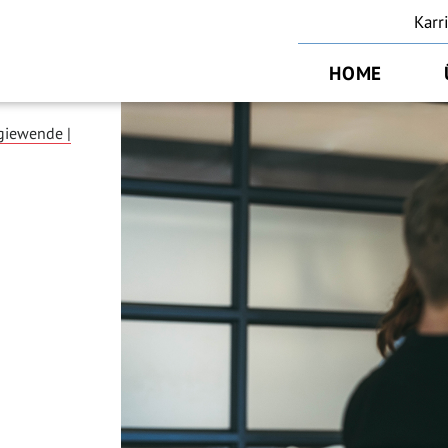
Karr
HOME
giewende |