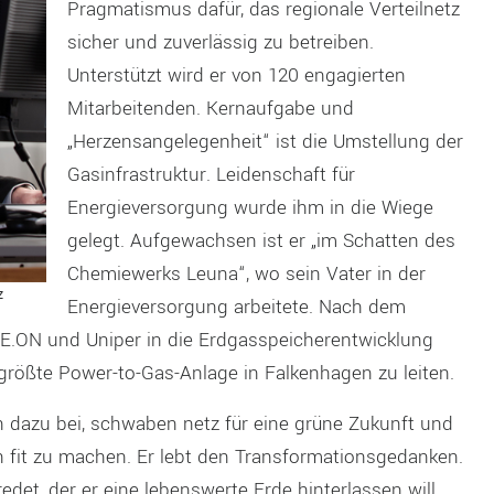
Pragmatismus dafür, das regionale Verteilnetz
sicher und zuverlässig zu betreiben.
Unterstützt wird er von 120 engagierten
Mitarbeitenden. Kernaufgabe und
„Herzensangelegenheit“ ist die Umstellung der
Gasinfrastruktur. Leidenschaft für
Energieversorgung wurde ihm in die Wiege
gelegt. Aufgewachsen ist er „im Schatten des
Chemiewerks Leuna“, wo sein Vater in der
z
Energieversorgung arbeitete. Nach dem
E.ON und Uniper in die Erdgasspeicherentwicklung
 größte Power-to-Gas-Anlage in Falkenhagen zu leiten.
n dazu bei, schwaben netz für eine grüne Zukunft und
 fit zu machen. Er lebt den Transformationsgedanken.
det, der er eine lebenswerte Erde hinterlassen will.