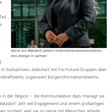
ie
Teil
en
Astrid von Watzdorf, Leiterin Unternehmenskommunikation,
eins energie in sachsen
,
n Südsachsen, diskutiert mit For-Future-Gruppen über
zkraftwerks, organisiert Bürgerinformationsevents,
ne in der Region – die Kommunikation dazu managt sie
 Watzdorf: „Mit viel Engagement und einem großartigen
n studiert, weil sie so gerne mit Menschen arbeite.