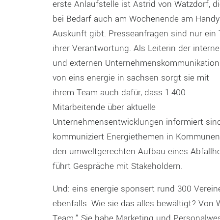
erste Anlaufstelle ist Astrid von Watzdorf, d
bei Bedarf auch am Wochenende am Handy
Auskunft gibt. Presseanfragen sind nur ein 
ihrer Verantwortung. Als Leiterin der intern
und externen Unternehmenskommunikation
von eins energie in sachsen sorgt sie mit
ihrem Team auch dafür, dass 1.400
Mitarbeitende über aktuelle
Unternehmensentwicklungen informiert sind
kommuniziert Energiethemen in Kommunen i
den umweltgerechten Aufbau eines Abfallhei
führt Gespräche mit Stakeholdern.
Und: eins energie sponsert rund 300 Verei
ebenfalls. Wie sie das alles bewältigt? Von
Team.” Sie habe Marketing und Personalwese