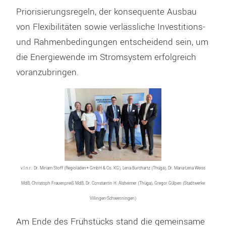
Priorisierungsregeln, der konsequente Ausbau
von Flexibilitäten sowie verlässliche Investitions-
und Rahmenbedingungen entscheidend sein, um
die Energiewende im Stromsystem erfolgreich
voranzubringen.
v.l.n.r.: Dr. Miriam Stoff (Regioladen+ GmbH & Co. KG), Lena Burchartz (Thüga), Dr. Maria-Lena Weiss
MdB, Christoph Frauenpreiß MdB, Dr. Constantin H. Alsheimer (Thüga), Gregor Gülpen (Stadtwerke
Villingen-Schwenningen)
Am Ende des Frühstücks stand die gemeinsame